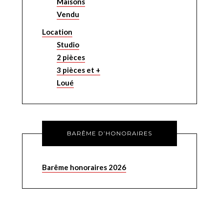
Maisons
Vendu
Location
Studio
2 pièces
3 pièces et +
Loué
BARÊME D’HONORAIRES
Barême honoraires 2026