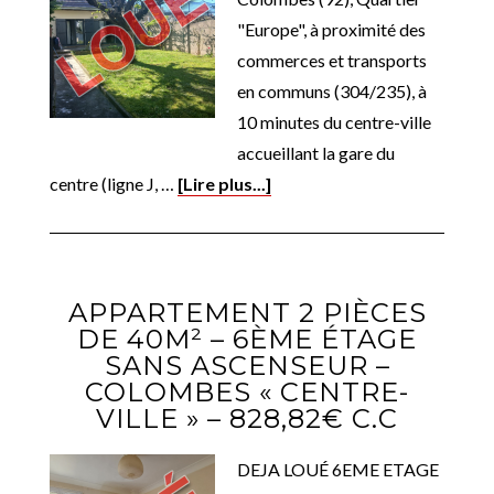
"Europe", à proximité des
commerces et transports
en communs (304/235), à
10 minutes du centre-ville
accueillant la gare du
centre (ligne J, …
[Lire plus...]
APPARTEMENT 2 PIÈCES
DE 40M² – 6ÈME ÉTAGE
SANS ASCENSEUR –
COLOMBES « CENTRE-
VILLE » – 828,82€ C.C
DEJA LOUÉ 6EME ETAGE