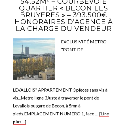
54,52M² – COURBEVOIE
QUARTIER « BECON LES
BRUYERES » – 393.500€
HONORAIRES D’AGENCE À
LA CHARGE DU VENDEUR
EXCLUSIVITÉ METRO
"PONT DE
LEVALLOIS" APPARTEMENT 3 pièces sans vis à
vis...Metro ligne 3Juste à traverser le pont de
Levallois ou gare de Becon, à 5mn à
pieds.EMPLACEMENT NUMERO 1, face …
[Lire
plus...]