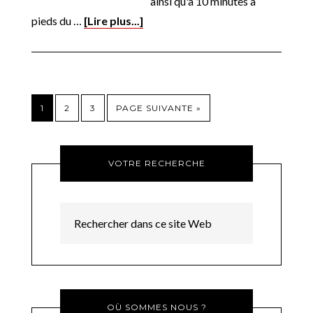
ainsi qu'à 10 minutes à
pieds du …
[Lire plus...]
1
2
3
PAGE SUIVANTE »
VOTRE RECHERCHE
OÙ SOMMES NOUS ?