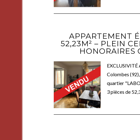
APPARTEMENT ÉL
52,23M² – PLEIN C
HONORAIRES 
EXCLUSIVITÉ A
Colombes (92), p
quartier "LABO
3 pièces de 52