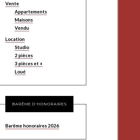
Vente
Appartements
Maisons
Vendu
Location
Studio
2 pièces
3 pièces et +
Loué
BARÊME D’HONORAIRES
Barême honoraires 2026