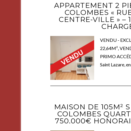
APPARTEMENT 2 PI
COLOMBES « RUE
CENTRE-VILLE » –
CHARG
VENDU - EXC
22,64M², VE
PRIMO ACCÉDAN
Saint Lazare, en
MAISON DE 105M² S
COLOMBES QUARTI
750.000€ HONORA