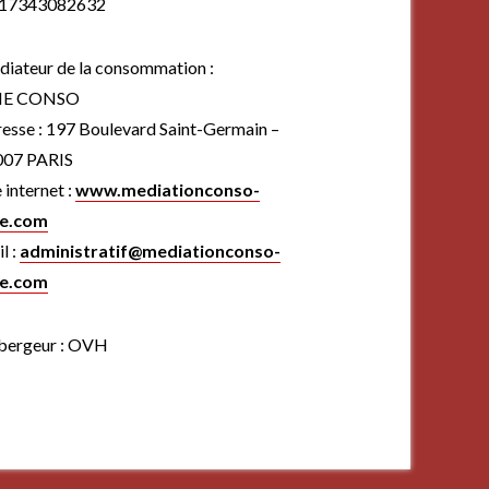
 17343082632
iateur de la consommation :
E CONSO
esse : 197 Boulevard Saint-Germain –
007 PARIS
e internet :
www.mediationconso-
e.com
l :
administratif@mediationconso-
e.com
bergeur : OVH