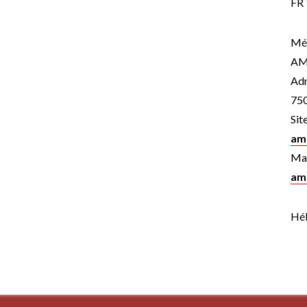
FR
Méd
AM
Adr
75
Sit
am
Mai
am
Hé