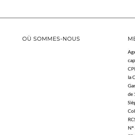
OÙ SOMMES-NOUS
M
Age
cap
CPI
la 
Gar
de 
Siè
Col
RC
N° 