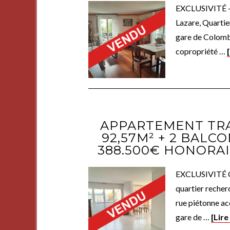
EXCLUSIVITÉ - 
Lazare, Quartie
gare de Colombe
copropriété …
APPARTEMENT TRA
92,57M² + 2 BALCO
388.500€ HONORA
EXCLUSIVITÉ Co
quartier recherc
rue piétonne ac
gare de …
[Lire 