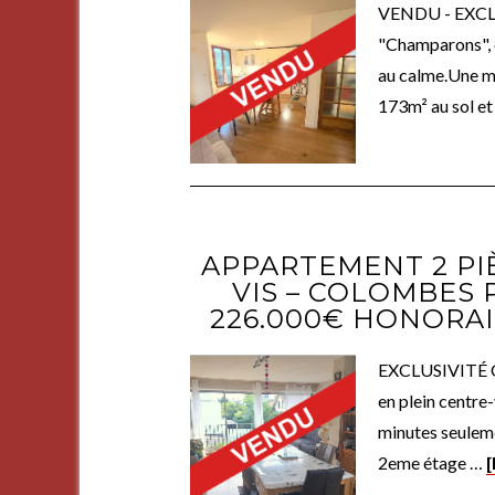
VENDU - EXCLUS
"Champarons", d
au calme.Une m
173m² au sol e
APPARTEMENT 2 PIÈ
VIS – COLOMBES 
226.000€ HONORA
EXCLUSIVITÉ Co
en plein centre-
minutes seulem
2eme étage …
[